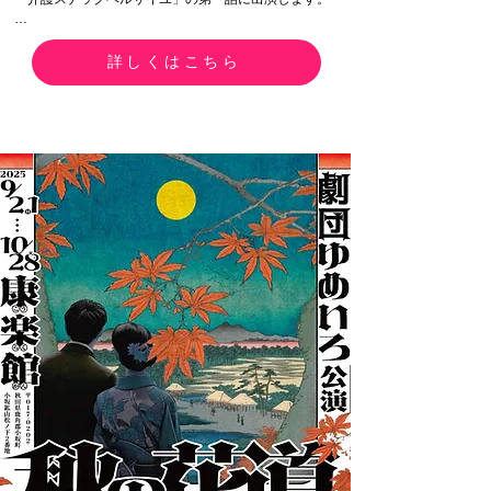
正転売をおこなった場合だけでなく、不正転売を目的
としてチケットを譲り受けた場合も、「1年以上の懲役
第一話

若しくは100万円以下の罰金または併科が処されま
​10月11日（土）よる11時40分
詳しくはこちら
す。お客様におかれましては、本法律の内容をご確認
いただき、法令を遵守いただきますようお願い申し上
げます。

（参考）

https://www.gov-
online.go.jp/useful/article/201904/1.html

https://www.bunka.go.jp/seisaku/bunka_gyosei/ticket_r
esale_ban/index.html

https://www.kokusen.go.jp/soudan_now/data/ticket.htm
l

法令を遵守いただきますようお願い申し上げます。

株式会社エム・ケイ・ツー