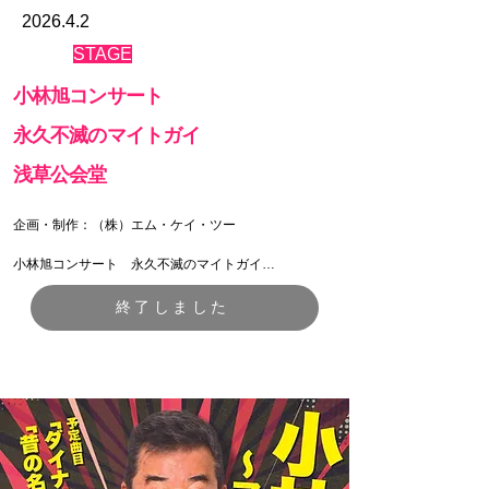
2026.4.2
​STAGE
小林旭コンサート
永久不滅のマイトガイ
​浅草公会堂
企画・制作：（株）エム・ケイ・ツー

小林旭コンサート　永久不滅のマイトガイ

【日程】

終了しました
2026年6月4日(木) 

開場16：15　開演17：00

【料金】

SS席（1階・２階前方席） 10,000円

S席（２階後方席）8,000円

A席 （３階席）5,000円

【場所】
