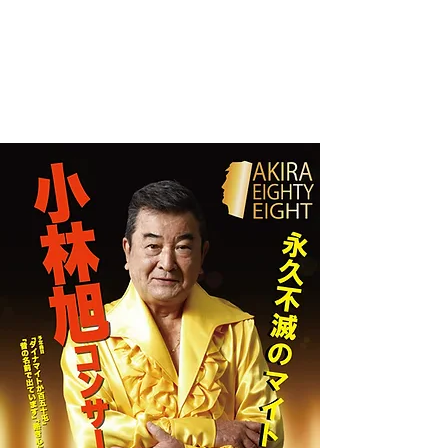
開場17：45　開演18：30 

【料金】　

SS席（1階前方席）11,000円　 

S席（1階後方席）  10,000円　

A席（2階前方席）    7,000円　

B席（2階後方席）    6,500円

 ※調布市民の方は特別価格となっております。調布市
民の方で本チケットをご購入される方は、株式会社エ
ム・ケイ・ツーにお問い合わせください。

【場所】 

調布市グリーンホール　大ホール

〒182-0026　東京都調布市小島町2-47-1

【チケット販売】

①株式会社エム・ケイ・ツー 

TEL：03-5637-7500（平日11:00-16:00） 

email：mk2@road.ocn.ne.jp

―お申込み方法―

お支払い：振込のみ 

チケットの準備次第請求書をお送りし、お振込確認後
チケットを郵送いたします。 
