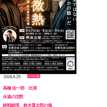
チケットを郵送いたします。 

以下の内容を電話またはメールにてお知らせください

・公演場所

    ※調布公演も同時発売のため、必ず福岡もしくは調
布公演かを明記してください。

   ※福岡公演と調布公演の両方を購入される場合はそ
の旨を明記してください。

・チケットの券種及び枚数 

・お名前 

・チケット郵送先住所 

・ご連絡先（TEL/FAX/携帯電話番号）

※チケットのお渡しは、基本的に事前に入金を確認後
郵送させていただきます。 

※チケット購入時には必ず場所・日時・座席をご確認
ください 

※購入後の変更・払い戻し等は一切できません。 

​STAGE
2026.6.25
②チケットぴあ

高橋 佑一郎 出演
Ｐコード：３３３−３２３／セブン‐イレブン 
https://t.pia.jp

永遠の沈黙
③ローソンチケット 

​終戦総理、鈴木貫太郎の魂
Ｌコード：８１４３４／ローソン https://l-tike.com