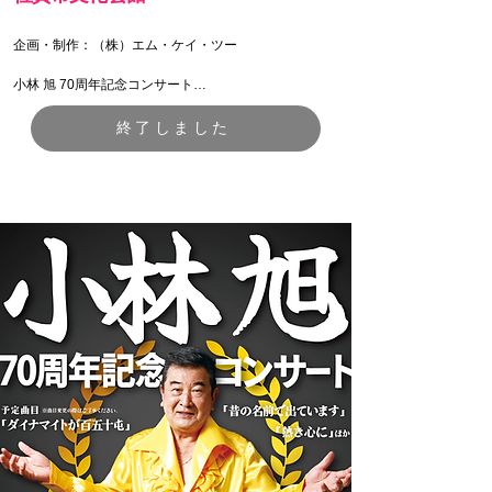
企画・制作：（株）エム・ケイ・ツー

小林 旭 70周年記念コンサート

-AKIRA THE ONLY ONE SHOW AGAIN-

終了しました
【日程】

2026年3月6日(金) 15:00開演

【料金】

SS席 10,000円

S席　8,800円

A席 （２階席）6,600円

【場所】

佐賀市文化会館大ホール