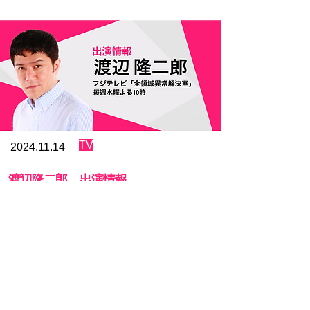
2/15(土) 12:30／16:30

2/16(日) 11:30／15:30 

【キャスト】

『夏の誘惑～大正編～』

加納健次／桜花昇ぼる／若木志保

吉田宗洋／窪真理チャカローズ

小泉駿也／安奈ゆかり

『恋する奇跡　色とりどりの華ひらく～It's a Revue
TV
～』

2024.11.14
桜花昇ぼる／神崎順／若木志保

村井麻由美／すばる未来

​渡辺隆二郎 出演情報
沢田みなみ／夢乃真稀／水野江莉花

直華れい／坂下詩織

フジテレビ「全領域異常解決室」
企画・製作　株式会社エム・ケイ・ツー

毎週水曜よる10時
【チケット】

S席　8,000円

フジテレビ「全領域異常解決室」に渡辺隆二郎が福原
A席　7,500円

将司役で第八話に出演します。

B席　7,000円

【お問い合わせ】

【放送日】

株式会社エム・ケイ・ツー　03-5637-7500
