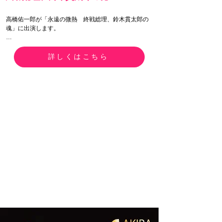
高橋佑一郎が「永遠の微熱　終戦総理、鈴木貫太郎の
魂」に出演します。

【公演日】

 2026年8月7日(金)・8日(土)・9日(日)

詳しくはこちら
 各日開場12:00　開演13:00

【会場】

 興風会館

 〒278-0037 千葉県野田市野田250

【チケット】

 前売り

 お電話にて受付→チケット配送

  全席自由 5,000円＋チケット配送手数料500円

当日券あり

  6,000円

※学生無料（チケット配送料500円のみ当日支払い）
問い合わせ先よりお申し込み下さい。

※3歳未満観劇不可

前売りチケットは24時間受付・携帯電話専用ダイヤル