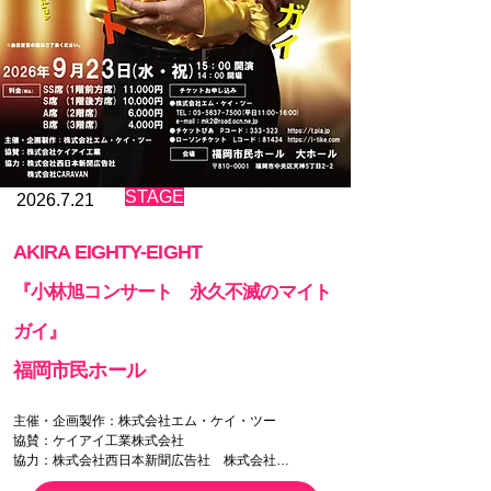
以下の内容を電話またはメールにてお知らせください

・公演場所

    ※福岡公演も同時発売のため、必ず福岡もしくは調
布公演かを明記してください。

    ※福岡公演と調布公演の両方を購入される場合はそ
の旨を明記してください。

・チケットの券種及び枚数 

・お名前 

・チケット郵送先住所 

・ご連絡先（TEL/FAX/携帯電話番号） 

​STAGE
2026.7.21
※チケットのお渡しは、基本的に事前に入金を確認後
AKIRA EIGHTY-EIGHT
郵送させていただきます。 

※チケット購入時には必ず場所・日時・座席をご確認
『小林旭コンサート 永久不滅のマイト
ください 

※購入後の変更・払い戻し等は一切できません。 

ガイ』
②チケットぴあ

福岡市民ホール
Ｐコード：３３３−３２４／セブン‐イレブン 
https://t.pia.jp

主催・企画製作：株式会社エム・ケイ・ツー 

③ローソンチケット 

協賛：ケイアイ工業株式会社

Ｌコード：７０５６２／ローソン https://l-tike.com
協力：株式会社西日本新聞広告社　株式会社
CARAVAN
