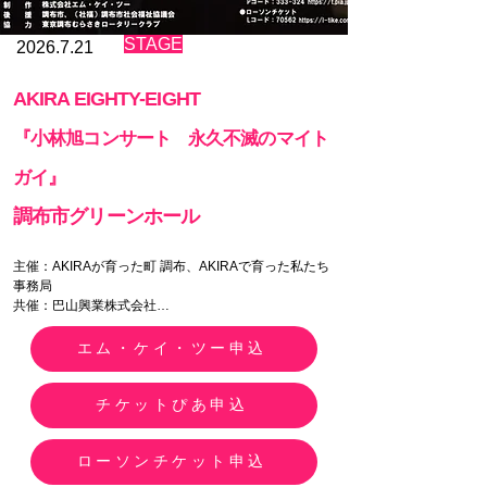
​STAGE
2026.7.21
AKIRA EIGHTY-EIGHT
『小林旭コンサート 永久不滅のマイト
ガイ』
調布市グリーンホール
主催：AKIRAが育った町 調布、AKIRAで育った私たち 
事務局

共催：巴山興業株式会社

制作：株式会社エム・ケイ・ツー 

後援：調布市、（社福）調布市社会福祉協議会

エム・ケイ・ツー申込
協力：東京調布むらさきロータリークラブ

AKIRA EIGHTY-EIGHT 

チケットぴあ申込
『小林旭コンサート　永久不滅のマイトガイ』 

ローソンチケット申込
【日程】

2026年10月8日（木） 
