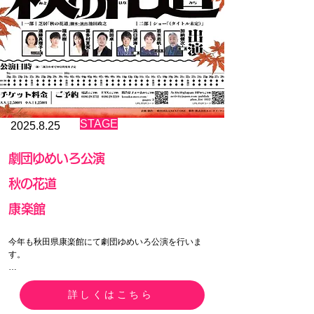
​STAGE
2025.8.25
劇団ゆめいろ公演
秋の花道
​康楽館
今年も秋田県康楽館にて劇団ゆめいろ公演を行いま
す。

第一部　芝居「秋の花道」

第二部　ショー

詳しくはこちら