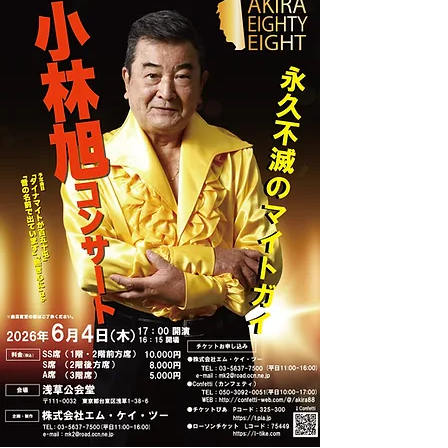
受付→配送いたします

※市川九團次自動音声ボイスで対応します。音声ガイ
ダンスに従って、名前・住所・チケット枚数をお話し
ください。 開演日ごとに電話番号が異なります。下記
のご希望の開演日の番号までお電話ください。

8月7日（金）

ご希望の方はこちら↓

050-1785-09998月8日（土）

ご希望の方はこちら↓

050-1785-19998月9日（日）

ご希望の方はこちら↓

050-1785-2999

※チケット料金は銀行振込にてお支払いください。振
込手数料はご購入者様負担でお願いいたします。

※主催者都合による中止の場合を除き、ご入金後の返
金は出来ません。

※前売りの状況により、当日券を販売できない場合が
あります。