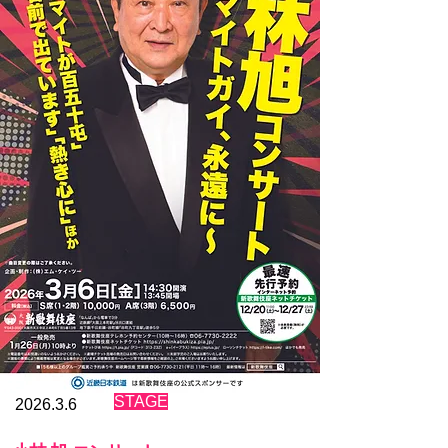
浅草公会堂

〒111-0032　東京都台東区浅草1-38-6

【チケット販売】

①株式会社エム・ケイ・ツー

TEL：03-5637-7500（平日11:00-16:00）

email：mk2@road.ocn.ne.jp

―お申込み方法―

お支払い：振込のみ

チケットの準備次第請求書をお送りし、お振込確認後
チケットを郵送いたします。

以下の内容を電話またはメールにてお知らせください

・チケットの券種及び枚数

・お名前

・チケット郵送先住所

・ご連絡先（TEL/FAX/携帯電話番号）

※チケットのお渡しは、基本的に事前に入金を確認後
郵送させていただきます。

※チケット購入時には必ず日時と座席をご確認くださ
​STAGE
2026.3.6
い

※購入後の変更・払い戻し等は一切できません。
