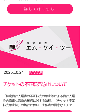
-AKIRA THE ONLY ONE SHOW AGAIN-

詳しくはこちら
【日程】

2025年5月20日(火) 14:30開演

【料金】

1階席 10,000円

2階席 6,000円

3階席 4,000円

特別席 11,000円
2025.10.24
STAGE
チケットの不正転売防止について
「特定興行入場券の不正転売の禁止等による興行入場
券の適正な流通の確保に関する法律」（チケット不定
転売禁止法）の施行に伴い、主催者の同意なくチケッ
トを有償で譲渡することは禁止いたします。
