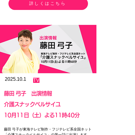
詳しくはこちら
不正転売の疑いがある場合は、ご本人確認や購入経路
をお伺いすることがございます。

不正に転売されたチケットや、正規販売店以外（SNS
での個人間売買、チケジャム・viagogo・チケット流通
センター・メルカリ・ヤフオク！・チケフェスなど）
で購入されたチケットは無効となり、予告なくご入場
をお断りすることがございます。

また、これに起因するお客様同士のトラブルにつきま
しては、一切の責任を負いかねます。

インターネット上の取引によるトラブルや犯罪被害に
遭われないためにも、チケットは必ず主催者によって
定められた方法・価格にて、信頼のおける正規販売先
にてご購入いただきますようお願い申し上げます。

2025.10.1
TV
なお、携帯電話等でチケットを撮影された画像をご提
示いただいても、ご入場はできません。

藤田 弓子 出演情報
弊社よりご案内している販売先にてチケットをご購入
後、やむを得ない事情でご観劇いただくことが困難に
介護スナックベルサイユ
なられたお客様は、チケット券面金額でのリセールを
取り扱う下記のサービスをご検討ください。

​10月11日（土）よる11時40分
（※一部公演・貸切公演等を除く）

なお、「特定興行入場券の不正転売の禁止等による興
藤田 弓子が東海テレビ制作・フジテレビ系全国ネット
行入場券の適正な流通の確保に関する法律」では、不
「介護スナックベルサイユ」の第一話に出演します。
