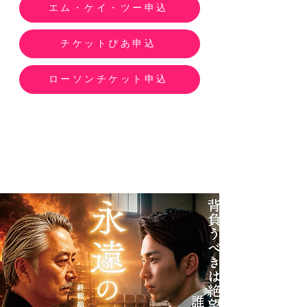
エム・ケイ・ツー申込
AKIRA EIGHTY-EIGHT 

『小林旭コンサート　永久不滅のマイトガイ』 

チケットぴあ申込
【日程】 

2026年9月23日(祝) 

ローソンチケット申込
開場14：00　開演15：00 

【料金】

SS席（1階前方席）　11,000円　

S席（1階後方席）　10,000円　

A席（2階席）           6,000円　

B席（3階席）           4,000円

【場所】

 福岡市民ホール　大ホール

 〒810-0001　福岡市中央区天神5丁目2-2 

【チケット販売】

①株式会社エム・ケイ・ツー 

TEL：03-5637-7500（平日11:00-16:00） 

email：mk2@road.ocn.ne.jp 

―お申込み方法―

お支払い：振込のみ 

チケットの準備次第請求書をお送りし、お振込確認後