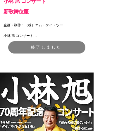
小林 旭 コンサート
②Confetti（カンフェティ）

新歌舞伎座
2026年4月22日10：00～発売

WEB：http://confetti-web.com/@/akira88

TEL：050-3092-0051（受付時間　平日10：00～17：
企画・制作：（株）エム・ケイ・ツー

00※オペレーター対応）

小林 旭 コンサート

③チケットぴあ

2026年4月22日発売

【日程】

終了しました
 Ｐコード：３２５-３００／セブン‐イレブン

2026年3月6日(金) 14:30開演

https://t.pia.jp

【料金】

④ローソンチケット

S席（1・２階） 10,000円

2026年4月22日発売

A席 （３階）6,500円

Ｌコード：７５４４９／ローソン

https://l-tike.com
【場所】

新歌舞伎座