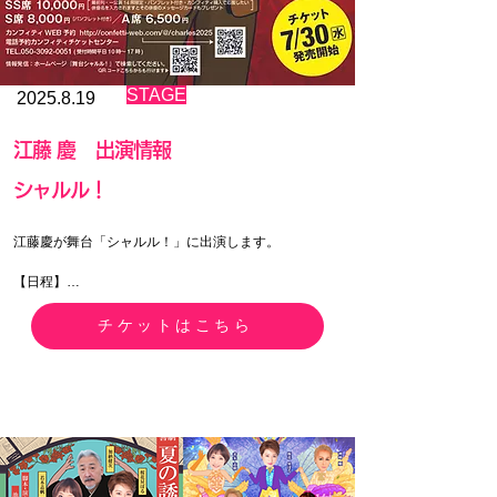
​STAGE
2025.8.19
​江藤 慶 出演情報
​シャルル！
江藤慶が舞台「シャルル！」に出演します。

【日程】

2025年11月24日（月）～30日（日）

チケットはこちら
【場所】

恵比寿シアター・アルファ東京

〒150-0011東京都渋谷区東3-24-7イーストギャラリー
B1F

【チケット】

SS席　10,000円

S席　　8,000円
