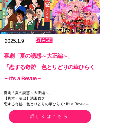
A席　　6,500円
​STAGE
2025.1.9
喜劇「夏の誘惑～大正編～」
「恋する奇跡 色とりどりの華ひらく
～It's a Revue～
喜劇「夏の誘惑～大正編～」

【脚本・演出】池田政之

恋する奇跡　色とりどりの華ひらく~It's a Revue～

【構成・演出】神崎順

【日程】

詳しくはこちら
2025年2月12日(水)～2月16日(日)

2/12(水) 14:00／18:30

2/13(木) 14:00／18:30

2/14(金) 14:00／18:30 
