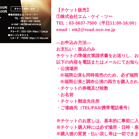
【チケット販売】

①株式会社エム・ケイ・ツー 

TEL：03-5637-7500（平日11:00-16:00） 
email：mk2@road.ocn.ne.jp 

―お申込み方法―

お支払い：振込のみ 

チケットの準備次第請求書をお送りし、お
以下の内容を電話またはメールにてお知ら
・公演場所

   ※福岡公演も同時発売のため、必ず福岡もしくは調布公演かを明記してください。

   ※福岡公演と調布公演の両方を購入される場合はその旨を明記してください。

・チケットの券種及び枚数 

・お名前 

・チケット郵送先住所 

・ご連絡先（TEL/FAX/携帯電話番号） 

※チケットのお渡しは、基本的に事前に入
※チケット購入時には必ず場所・日時・座席
※購入後の変更・払い戻し等は一切できませ