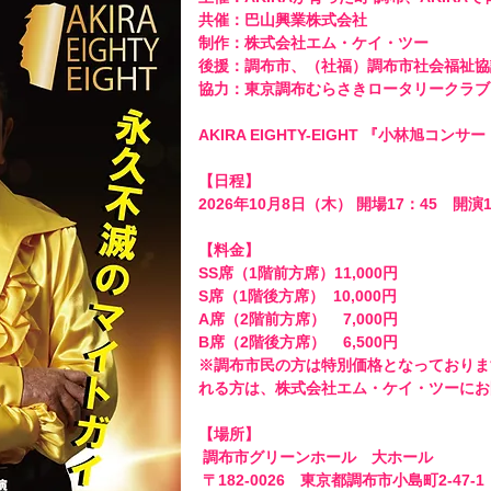
共催：巴山興業株式会社

制作：株式会社エム・ケイ・ツー 

後援：調布市、（社福）調布市社会福祉協
協力：東京調布むらさきロータリークラブ

AKIRA EIGHTY-EIGHT 『小林旭コン
【日程】 

2026年10月8日（木） 開場17：45　開演18
【料金】　

SS席（1階前方席）11,000円　 

S席（1階後方席）  10,000円　

A席（2階前方席）    7,000円　

B席（2階後方席）    6,500円

※調布市民の方は特別価格となっておりま
れる方は、株式会社エム・ケイ・ツーにお
【場所】

 調布市グリーンホール　大ホール

 〒182-0026　東京都調布市小島町2-47-1
