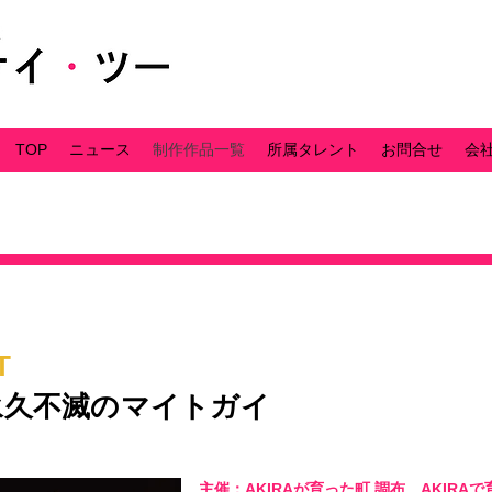
TOP
ニュース
制作作品一覧
所属タレント
お問合せ
会
T
永久不滅のマイトガイ
主催：AKIRAが育った町 調布、AKIRAで