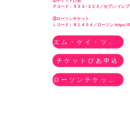
②チケットぴあ

Ｐコード：３３３−３２３／セブン‐イレブン https
③ローソンチケット 

Ｌコード：８１４３４／ローソン https://l-t
エム・ケイ・ツー申込
チケットぴあ申込
ローソンチケット申込