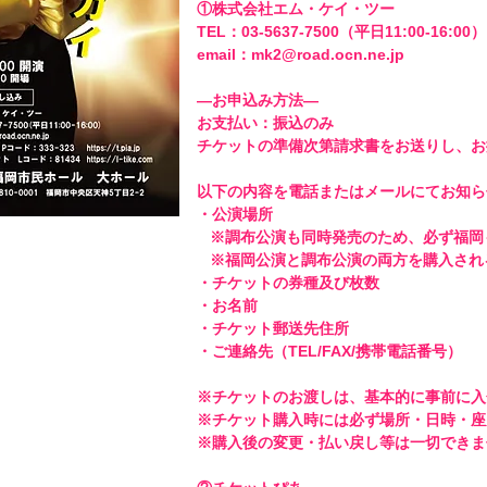
①株式会社エム・ケイ・ツー 

TEL：03-5637-7500（平日11:00-16:00） 
email：mk2@road.ocn.ne.jp 

―お申込み方法―

お支払い：振込のみ 

チケットの準備次第請求書をお送りし、お
以下の内容を電話またはメールにてお知ら
・公演場所

   ※調布公演も同時発売のため、必ず福岡もしくは調布公演かを明記してください。

   ※福岡公演と調布公演の両方を購入される場合はその旨を明記してください。

・チケットの券種及び枚数 

・お名前 

・チケット郵送先住所 

・ご連絡先（TEL/FAX/携帯電話番号） 

※チケットのお渡しは、基本的に事前に入
※チケット購入時には必ず場所・日時・座席
※購入後の変更・払い戻し等は一切できませ