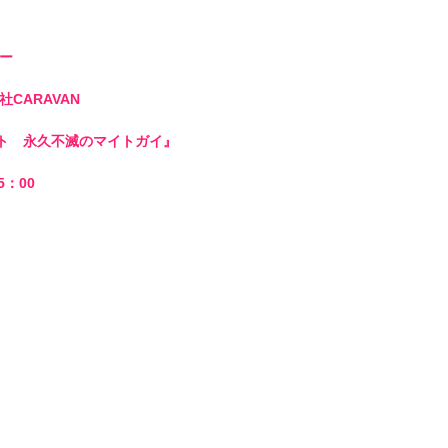
 

ARAVAN

サート　永久不滅のマイトガイ』 

：00 
