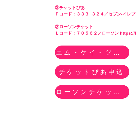
②チケットぴあ

Ｐコード：３３３−３２４／セブン‐イレブン https
③ローソンチケット 

Ｌコード：７０５６２／ローソン https://l-t
エム・ケイ・ツー申込
チケットぴあ申込
ローソンチケット申込