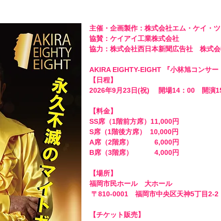
主催・企画製作：株式会社エム・ケイ・ツー
協賛：ケイアイ工業株式会社

協力：株式会社西日本新聞広告社　株式会社C
AKIRA EIGHTY-EIGHT 『小林旭コン
【日程】 

2026年9月23日(祝) 　開場14：00　開演15
【料金】 

SS席（1階前方席）11,000円　

S席（1階後方席）  10,000円　

A席（2階席）  　　  6,000円　

B席（3階席）  　　  4,000円

【場所】 

福岡市民ホール　大ホール

 〒810-0001　福岡市中央区天神5丁目2-2 

【チケット販売】
