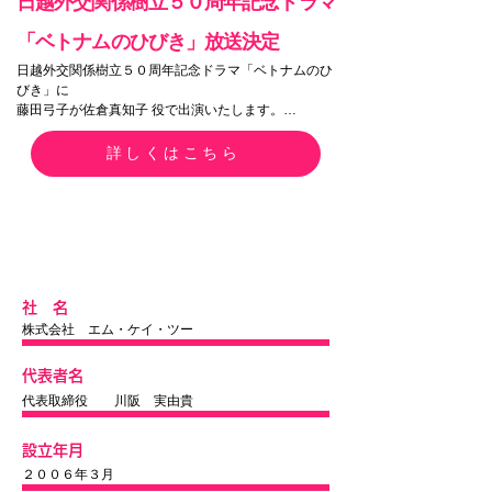
日越外交関係樹立５０周年記念ドラマ
「ベトナムのひびき」放送決定
日越外交関係樹立５０周年記念ドラマ「ベトナムのひ
びき」に

藤田弓子が佐倉真知子 役で出演いたします。

ベトナム交響楽団が存続の危機を迎える中、白羽の矢
詳しくはこちら
が立ったのは日本人の指揮者だった！

主人公・佐倉一男はベトナムの楽団員たちとぶつかり
ながらも、音楽を通じて絆を築き上げて行く。

外交関係樹立50周年を迎えるベトナムと日本を記念し
て描き出す感動と友情の協奏曲（コンツエルト）！

2024年は、日越が外交関係を樹立してから51年を迎え
ます。ドラマは、昨年、日越の外交樹立50年の年に撮
​社 名
影。

株式会社 エム・ケイ・ツー
日本人指揮者とベトナムの交響楽団員の姿を通し、国
や立場を超えた音楽への“愛”そして家族的な“絆”を描き
代表者名
ます。

代表取締役 川阪 実由貴
【放送予定】

2024年3月2日(土) よる7:00～8:58(118分) [NHK BSプ
レミアム4K]

設立年月
2024年3月17日(日) 午前10:30～12:28(118分) [NHK 
２００６年３月
BS]
