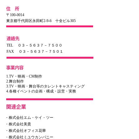
【作】

住 所
小松江里子

【出演】

〒100-0014
濱田岳　比嘉愛未　チャン・ギア　キム・ハイ　
東京都千代田区永田町2-9-6 十全ビル305
MEGUMI　岡崎彪太郎　池田鉄洋

反田恭平 村田雄浩 藤田弓子 奥田瑛二　ほか

【制作統括】

連絡先
渡辺悟

TEL ０３－５６３７－７５００
【プロデューサー】

FAX ０３－５６３７－７５０１
内藤愼介 大久保篤

【演出】

本木一博

事業内容
【ベトナムコーディネート】

川阪実由貴(株式会社エム・ケイ・ツー)
1.TV・映画・CM制作
2.舞台制作
3.TV・映画・舞台等のタレントキャスティング
​4.各種イベントの企画・構成・設営・実務
関連企業
・株式会社エム・ケイ・ツー
・株式会社美貴
・株式会社オフィス花華
・株式会社ミユウカンパニー