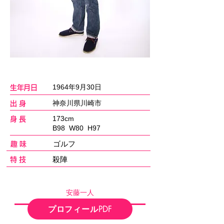
1964年9月30日
​生年月日
神奈川県川崎市
出 身
173cm
身 長
B98 W80 H97
​ゴルフ
趣 味
殺陣
特 技
安藤一人
プロフィールPDF