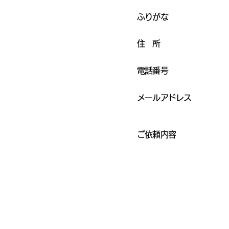
​必須
ふりがな
​必須
住 所
​必須
電話番号
​必須
メールアドレス
​必須
ご依頼内容