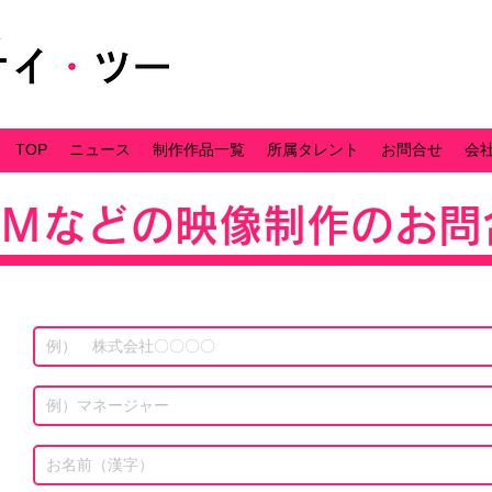
TOP
ニュース
制作作品一覧
所属タレント
お問合せ
会
ＣＭなどの映像制作のお問
）