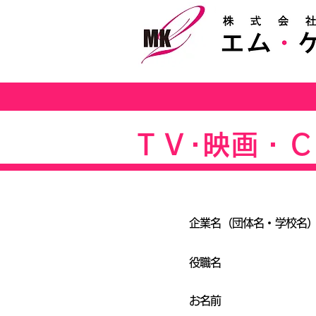
株式会社エム・ケイ・ツー
MK2
ＴＶ･映画・
​必須
企業名（団体名・学校名
​任意
役職名
​必須
お名前