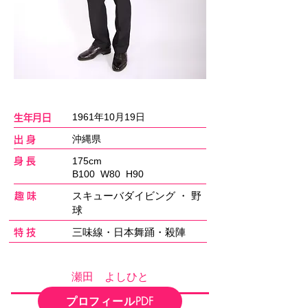
1961年10月19日
​生年月日
沖縄県
出 身
175cm
身 長
B100 W80 H90
​スキューバダイビング ・ 野
趣 味
球
三味線・日本舞踊・殺陣
特 技
瀬田 よしひと
プロフィールPDF